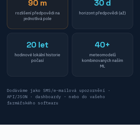
90 m
30 d
rozlišení předpovědi na
horizont předpovědi (až)
jednotlivá pole
20 let
40+
hodinové lokální historie
meteomodelů
počasí
kombinovaných naším
ML
Dodáváme jako SMS/e-mailová upozornění ·
API/JSON · dashboardy - nebo do vašeho
farmářského softwaru