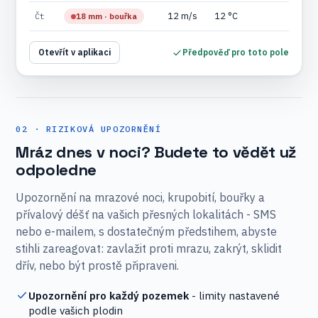
12 m/s
12 °C
Čt
18 mm · bouřka
Otevřít v aplikaci
Předpověď pro toto pole
02 · RIZIKOVÁ UPOZORNĚNÍ
Mráz dnes v noci? Budete to vědět už
odpoledne
Upozornění na mrazové noci, krupobití, bouřky a
přívalový déšť na vašich přesných lokalitách - SMS
nebo e-mailem, s dostatečným předstihem, abyste
stihli zareagovat: zavlažit proti mrazu, zakrýt, sklidit
dřív, nebo být prostě připraveni.
Upozornění pro každý pozemek
- limity nastavené
podle vašich plodin