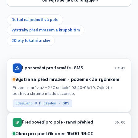
Podívejte se, jak to funguje
→
Detail na jednotlivá pole
Výstrahy před mrazem a krupobitím
20letý lokální archiv
Upozornění pro farmáře · SMS
19:41
Výstraha před mrazem - pozemek Za rybníkem
Přízemní mráz až −2 °C se čeká 03:40-06:10. Odložte
postřik a chraňte mladé sazenice.
Odesláno 9 h předem · SMS
Předpověď pro pole · ranní přehled
06:00
Okno pro postřik dnes 15:00-19:00