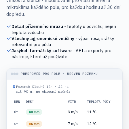
vlhkost a slunce - modelované pro vlastní terén a
mikroklima každého pole, pro každou hodinu až 30 dní
dopředu.
Detail přízemního mrazu
- teploty u povrchu, nejen
teplota vzduchu
Všechny agronomické veličiny
- výpar, rosa, srážky
relevantní pro půdu
Jakýkoli farmářský software
- API a exporty pro
nástroje, které už používáte
PŘEDPOVĚĎ PRO POLE · ÚROVEŇ POZEMKU
Pozemek Dlouhý lán · 42 ha
· síť 90 m, ne okresní průměr
DEN
DÉŠŤ
VÍTR
TEPLOTA PŮDY
3 m/s
11 °C
Út
0 mm
7 m/s
12 °C
St
6 mm