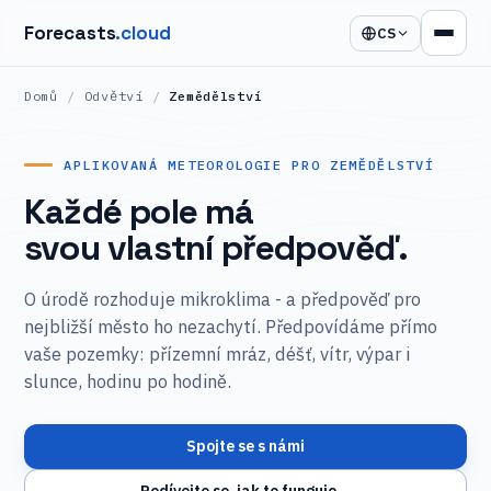
Forecasts
.cloud
CS
Domů
/
Odvětví
/
Zemědělství
APLIKOVANÁ METEOROLOGIE PRO ZEMĚDĚLSTVÍ
Každé pole má
svou vlastní předpověď.
O úrodě rozhoduje mikroklima - a předpověď pro
nejbližší město ho nezachytí. Předpovídáme přímo
vaše pozemky: přízemní mráz, déšť, vítr, výpar i
slunce, hodinu po hodině.
Spojte se s námi