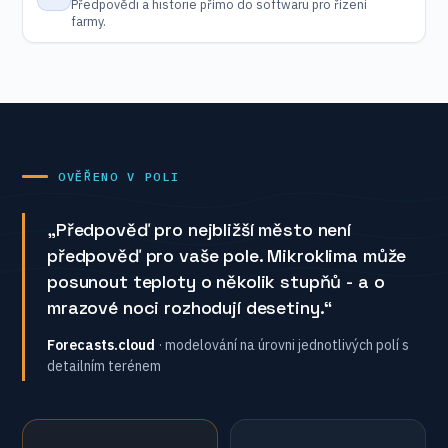
Předpovědi a historie přímo do softwaru pro řízení
farmy.
OVĚŘENO V POLI
„Předpověď pro nejbližší město není
předpověď pro vaše pole. Mikroklima může
posunout teploty o několik stupňů - a o
mrazové noci rozhodují desetiny.“
Forecasts.cloud
· modelování na úrovni jednotlivých polí s
detailním terénem