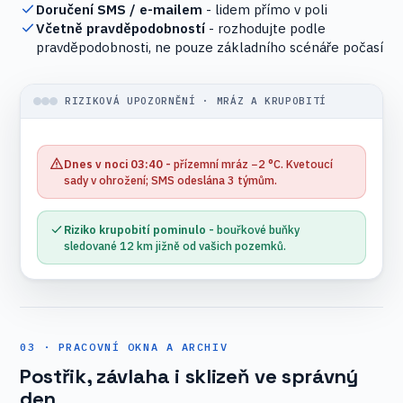
Doručení SMS / e-mailem
- lidem přímo v poli
Včetně pravděpodobností
- rozhodujte podle
pravděpodobnosti, ne pouze základního scénáře počasí
RIZIKOVÁ UPOZORNĚNÍ · MRÁZ A KRUPOBITÍ
Dnes v noci 03:40 -
přízemní mráz −2 °C. Kvetoucí
sady v ohrožení; SMS odeslána 3 týmům.
Riziko krupobití pominulo -
bouřkové buňky
sledované 12 km jižně od vašich pozemků.
03 · PRACOVNÍ OKNA A ARCHIV
Postřik, závlaha i sklizeň ve správný
den